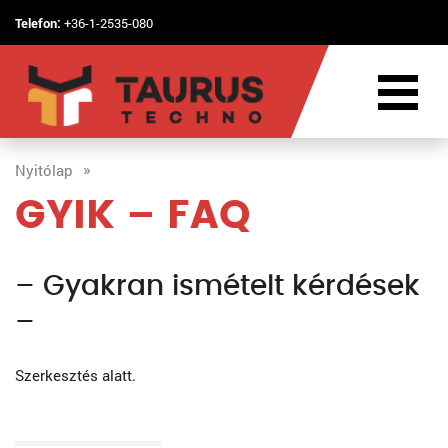
Telefon:
+36-1-2535-080
Nyitólap
GYIK – FAQ
– Gyakran ismételt kérdések
–
Szerkesztés alatt.