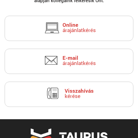
alapján kollégáink felkeresik Önt.
Online
árajánlatkérés
E-mail
árajánlatkérés
Visszahívás
kérése