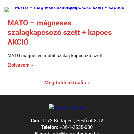
MATO – mágneses
szalagkapcsozó szett + kapocs
AKCIÓ
MATO mágneses mobil szalag kapcsozó szett
Elolvasom »
Még több aktuális »
Cím:
1173 Budapest, Pesti út 8-12
Telefon:
+36-1-2535-080
E-mail:
info@taurustechno.hu