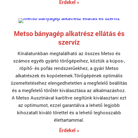
Érdekel »
Metso bányagép alkatrész ellátás és
szervíz
Kínálatunkban megtalálható az összes Metso és
számos egyéb gyártó törőgépeihez, köztük a kúpos-,
röpítő- és pofás rendszerűekhez, a gyári Metso
alkatrészek és kopóelemek.Törőgépének optimális
üzemeltetéséhez elengedhetetlen a megfelelő beállítás
és a megfelelő törőtér kiválasztása az alkalmazáshoz.
A Metso Ausztriával karöltve segítünk kiválasztani ezt
az optimumot, ezzel garantálva a lehető legjobb
kihozatalt kiváló törettel és a lehető leghosszabb
élettartammal.
Érdekel »