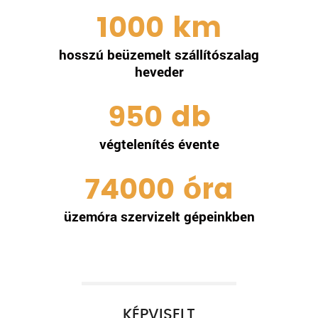
1000
km
hosszú beüzemelt szállítószalag
heveder
950
db
végtelenítés évente
74000
óra
üzemóra szervizelt gépeinkben
KÉPVISELT