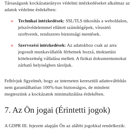
Társaságunk kockázatarányos védelmi intézkedéseket alkalmaz az
adatok védelme érdekében:
Technikai intézkedések:
SSL/TLS titkosítás a weboldalon,
jelszóvédelemmel ellátott számítógépek, vírusirtó
szoftverek, rendszeres biztonsági mentések.
Szervezési intézkedések:
Az adatokhoz csak az arra
jogosult munkavállalók férhetnek hozzá, titoktartási
kötelezettség vállalása mellett. A fizikai dokumentumokat
zárható helyiségben tároljuk.
Felhívjuk figyelmét, hogy az interneten keresztüli adattovábbítás
nem garantálhatóan 100%-ban biztonságos, de mindent
megteszünk a kockázatok minimalizálása érdekében.
7. Az Ön jogai (Érintetti jogok)
A GDPR III. fejezete alapján Ön az alábbi jogokkal rendelkezik: