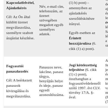
Kapcsolatfelvétel,
(1) b) pont) –
d
Név, e-mail cím,
Ajánlatkérés
amennyiben az
a
telefonszám, az
ajánlatkérés
é
üzenet
Cél: Az Ön által
l
szerződéskötésre
szövegében
küldött üzenet
é
irányul.
megadott egyéb
l
megválaszolása,
személyes
S
személyre szabott
Egyéb esetben az
adatok.
l
árajánlat készítése.
Érintett
a
hozzájárulása
(6.
s
cikk (1) a) pont).
A
Jogi kötelezettség
f
Fogyasztói
Panaszos neve,
teljesítése
(6. cikk
j
panaszkezelés
lakcíme, panasz
(1) c) pont),
é
tárgya,
összhangban a
m
Cél: A beérkezett
benyújtás helye
fogyasztóvédelemről
k
panaszok
és ideje, panasz
szóló 1997. évi CLV.
v
egyedi
kivizsgálása és
törvény 17/A. §-
m
azonosítószáma.
megválaszolása.
ával.
(
(7