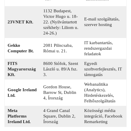
1132 Budapest,
Victor Hugo u. 18-
E-mail szolgáltatás,
23VNET Kft.
22. (Nyilvántartott
szerver hosting
székhely: Liliom u.
24-26.)
IT karbantartás,
Gekko
2081 Piliscsaba,
rendszergazdai
Computer Bt.
Római u. 21.
feladatok
FITS
8600 Siófok, Szent
Egyedi
Magyarország
László u. 89/A fsz.
szoftverfejlesztés, IT
Kft.
3.
támogatás
Webanalitika
Gordon House,
Google Ireland
(Analytics),
Barrow St, Dublin
Ltd.
Hirdetéskezelés,
4, Írország
Felhőszolgáltatás
Meta
4 Grand Canal
Közösségi média
Platforms
Square, Dublin 2,
integráció, Facebook
Ireland Ltd.
Írország
Remarketing