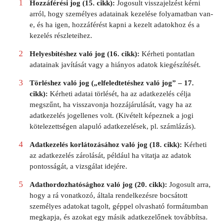
Hozzáférési jog (15. cikk):
Jogosult visszajelzést kérni
arról, hogy személyes adatainak kezelése folyamatban van-
e, és ha igen, hozzáférést kapni a kezelt adatokhoz és a
kezelés részleteihez.
Helyesbítéshez való jog (16. cikk):
Kérheti pontatlan
adatainak javítását vagy a hiányos adatok kiegészítését.
Törléshez való jog („elfeledtetéshez való jog” – 17.
cikk):
Kérheti adatai törlését, ha az adatkezelés célja
megszűnt, ha visszavonja hozzájárulását, vagy ha az
adatkezelés jogellenes volt. (Kivételt képeznek a jogi
kötelezettségen alapuló adatkezelések, pl. számlázás).
Adatkezelés korlátozásához való jog (18. cikk):
Kérheti
az adatkezelés zárolását, például ha vitatja az adatok
pontosságát, a vizsgálat idejére.
Adathordozhatósághoz való jog (20. cikk):
Jogosult arra,
hogy a rá vonatkozó, általa rendelkezésre bocsátott
személyes adatokat tagolt, géppel olvasható formátumban
megkapja, és azokat egy másik adatkezelőnek továbbítsa.