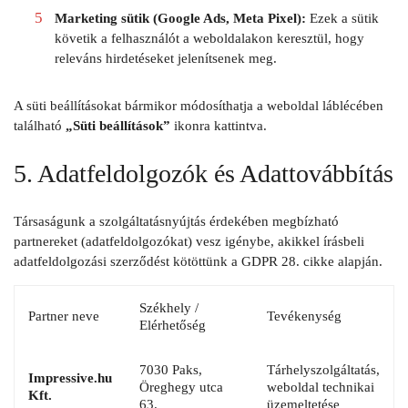
Marketing sütik (Google Ads, Meta Pixel):
Ezek a sütik
követik a felhasználót a weboldalakon keresztül, hogy
releváns hirdetéseket jelenítsenek meg.
A süti beállításokat bármikor módosíthatja a weboldal láblécében
található
„Süti beállítások”
ikonra kattintva.
5. Adatfeldolgozók és Adattovábbítás
Társaságunk a szolgáltatásnyújtás érdekében megbízható
partnereket (adatfeldolgozókat) vesz igénybe, akikkel írásbeli
adatfeldolgozási szerződést kötöttünk a GDPR 28. cikke alapján.
Székhely /
Partner neve
Tevékenység
Elérhetőség
7030 Paks,
Tárhelyszolgáltatás,
Impressive.hu
Öreghegy utca
weboldal technikai
Kft.
63.
üzemeltetése