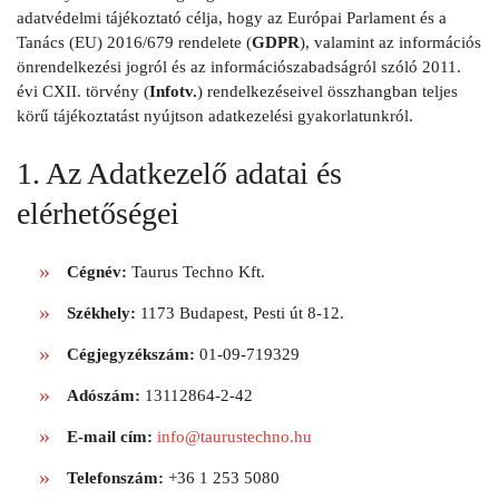
adatvédelmi tájékoztató célja, hogy az Európai Parlament és a
Tanács (EU) 2016/679 rendelete (
GDPR
), valamint az információs
önrendelkezési jogról és az információszabadságról szóló 2011.
évi CXII. törvény (
Infotv.
) rendelkezéseivel összhangban teljes
körű tájékoztatást nyújtson adatkezelési gyakorlatunkról.
1. Az Adatkezelő adatai és
elérhetőségei
Cégnév:
Taurus Techno Kft.
Székhely:
1173 Budapest, Pesti út 8-12.
Cégjegyzékszám:
01-09-719329
Adószám:
13112864-2-42
E-mail cím:
info@taurustechno.hu
Telefonszám:
+36 1 253 5080