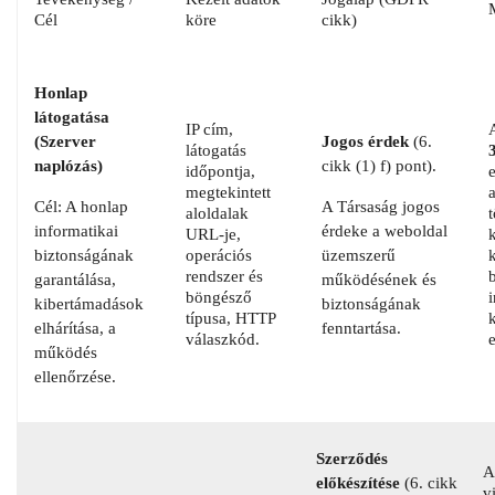
Cél
köre
cikk)
Honlap
látogatása
IP cím,
(Szerver
Jogos érdek
(6.
látogatás
naplózás)
cikk (1) f) pont).
időpontja,
e
megtekintett
Cél: A honlap
A Társaság jogos
aloldalak
t
informatikai
érdeke a weboldal
URL-je,
biztonságának
operációs
üzemszerű
rendszer és
garantálása,
működésének és
böngésző
kibertámadások
biztonságának
típusa, HTTP
elhárítása, a
fenntartása.
válaszkód.
működés
ellenőrzése.
Szerződés
A
előkészítése
(6. cikk
v