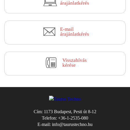
árajánlatkérés
E-mail
árajánlatkérés
Visszahívás
kérése
Cím:
1173 Budapest, Pesti út 8-12
Telefon:
+36-1-2535-080
E-mail:
info@taurustechno.hu