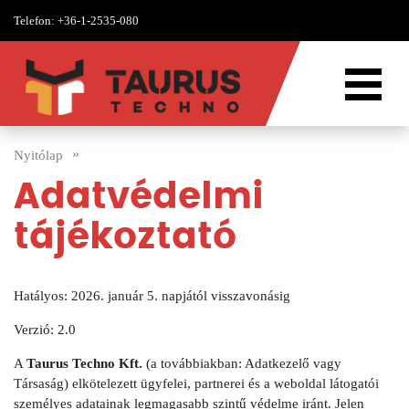
Telefon:
+36-1-2535-080
Nyitólap
Adatvédelmi
tájékoztató
Hatályos: 2026. január 5. napjától visszavonásig
Verzió: 2.0
A
Taurus Techno Kft.
(a továbbiakban: Adatkezelő vagy
Társaság) elkötelezett ügyfelei, partnerei és a weboldal látogatói
személyes adatainak legmagasabb szintű védelme iránt. Jelen