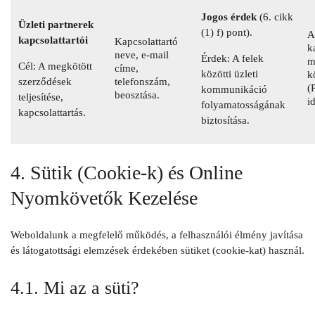
Jogos érdek
(6. cikk
Üzleti partnerek
(1) f) pont).
A
kapcsolattartói
Kapcsolattartó
k
neve, e-mail
Érdek: A felek
m
Cél: A megkötött
címe,
közötti üzleti
k
szerződések
telefonszám,
(
kommunikáció
beosztása.
teljesítése,
i
folyamatosságának
kapcsolattartás.
biztosítása.
4. Sütik (Cookie-k) és Online
Nyomkövetők Kezelése
Weboldalunk a megfelelő működés, a felhasználói élmény javítása
és látogatottsági elemzések érdekében sütiket (cookie-kat) használ.
4.1. Mi az a süti?