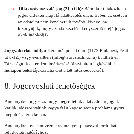
Tiltakozáshoz való jog (21. cikk):
Bármikor tiltakozhat a
jogos érdeken alapuló adatkezelés ellen. Ebben az esetben
az adatokat nem kezelhetjük tovább, kivéve, ha
bizonyítjuk, hogy az adatkezelést kényszerítő erejű jogos
okok indokolják.
Joggyakorlás módja:
Kérelmét postai úton (1173 Budapest, Pesti
út 8-12.) vagy e-mailben (info@taurustechno.hu) küldheti el.
Társaságunk a kérelem beérkezésétől számított legkésőbb
1
hónapon belül
tájékoztatja Önt a tett intézkedésekről.
8. Jogorvoslati lehetőségek
Amennyiben úgy érzi, hogy megsértettük adatvédelmi jogait,
kérjük, először velünk vegye fel a kapcsolatot a probléma gyors
megoldása érdekében.
Amennyiben ez nem vezet eredményre, panasszal fordulhat a
felügyeleti hatósághoz: