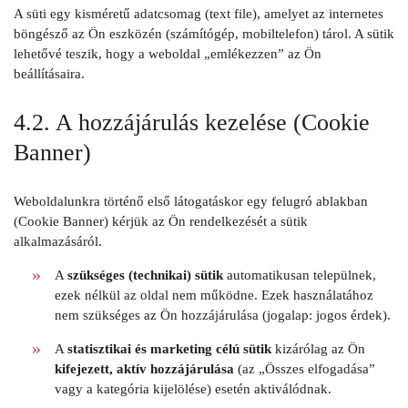
A süti egy kisméretű adatcsomag (text file), amelyet az internetes
böngésző az Ön eszközén (számítógép, mobiltelefon) tárol. A sütik
lehetővé teszik, hogy a weboldal „emlékezzen” az Ön
beállításaira.
4.2. A hozzájárulás kezelése (Cookie
Banner)
Weboldalunkra történő első látogatáskor egy felugró ablakban
(Cookie Banner) kérjük az Ön rendelkezését a sütik
alkalmazásáról.
A
szükséges (technikai) sütik
automatikusan települnek,
ezek nélkül az oldal nem működne. Ezek használatához
nem szükséges az Ön hozzájárulása (jogalap: jogos érdek).
A
statisztikai és marketing célú sütik
kizárólag az Ön
kifejezett, aktív hozzájárulása
(az „Összes elfogadása”
vagy a kategória kijelölése) esetén aktiválódnak.