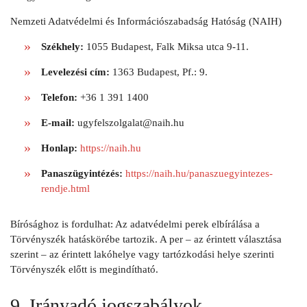
Nemzeti Adatvédelmi és Információszabadság Hatóság (NAIH)
Székhely:
1055 Budapest, Falk Miksa utca 9-11.
Levelezési cím:
1363 Budapest, Pf.: 9.
Telefon:
+36 1 391 1400
E-mail:
ugyfelszolgalat@naih.hu
Honlap:
https://naih.hu
Panaszügyintézés:
https://naih.hu/panaszuegyintezes-
rendje.html
Bírósághoz is fordulhat: Az adatvédelmi perek elbírálása a
Törvényszék hatáskörébe tartozik. A per – az érintett választása
szerint – az érintett lakóhelye vagy tartózkodási helye szerinti
Törvényszék előtt is megindítható.
9. Irányadó jogszabályok