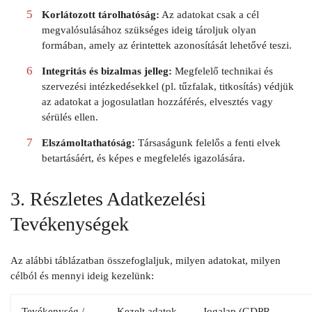
Korlátozott tárolhatóság:
Az adatokat csak a cél
megvalósulásához szükséges ideig tároljuk olyan
formában, amely az érintettek azonosítását lehetővé teszi.
Integritás és bizalmas jelleg:
Megfelelő technikai és
szervezési intézkedésekkel (pl. tűzfalak, titkosítás) védjük
az adatokat a jogosulatlan hozzáférés, elvesztés vagy
sérülés ellen.
Elszámoltathatóság:
Társaságunk felelős a fenti elvek
betartásáért, és képes e megfelelés igazolására.
3. Részletes Adatkezelési
Tevékenységek
Az alábbi táblázatban összefoglaljuk, milyen adatokat, milyen
célból és mennyi ideig kezelünk:
Tevékenység /
Kezelt adatok
Jogalap (GDPR