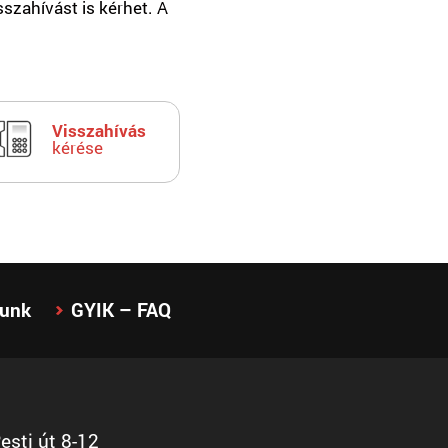
sszahívást is kérhet. A
Visszahívás
kérése
lunk
GYIK – FAQ
sti út 8-12