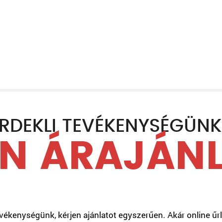
RDEKLI TEVÉKENYSÉGÜN
N ÁRAJÁN
ékenységünk, kérjen ajánlatot egyszerűen. Akár online űrla