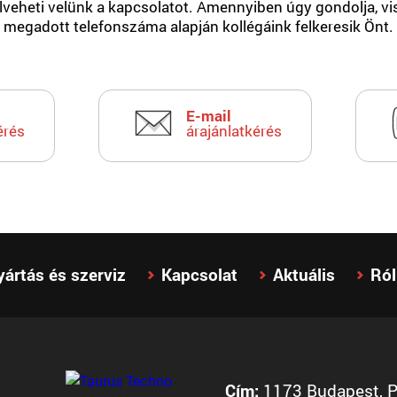
elveheti velünk a kapcsolatot. Amennyiben úgy gondolja, vi
megadott telefonszáma alapján kollégáink felkeresik Önt.
E-mail
érés
árajánlatkérés
yártás és szerviz
Kapcsolat
Aktuális
Ró
Cím:
1173 Budapest, Pe