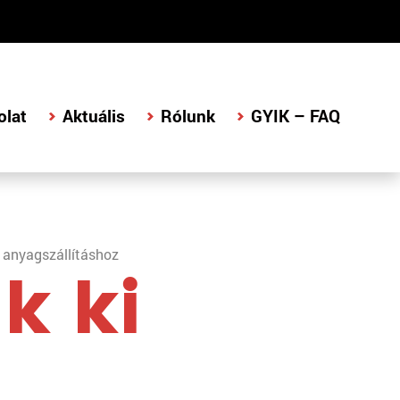
olat
Aktuális
Rólunk
GYIK – FAQ
 anyagszállításhoz
k ki