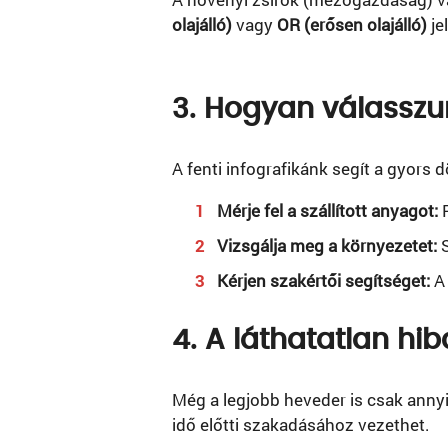
olajálló)
vagy
OR (erősen olajálló)
je
3. Hogyan válasszu
A fenti infografikánk segít a gyors 
Mérje fel a szállított anyagot:
P
Vizsgálja meg a környezetet:
S
Kérjen szakértői segítséget:
A 
4. A láthatatlan hib
Még a legjobb heveder is csak annyi
idő előtti szakadásához vezethet.