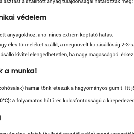
asztást a szállított anyag tulajdonságai határozzák meg:
nikai védelem
ett anyagokhoz, ahol nincs extrém koptató hatás.
gy éles törmeléket szállít, a megnövelt kopásállóság 2-3-s
ásálló kivitel elengedhetetlen, ha nagy magasságból érkez
ik a munka!
 kohósalak) hamar tönkreteszik a hagyományos gumit. Itt j
0°C):
A folyamatos hőtűrés kulcsfontosságú a kirepedezé
g
agy ásványi olajok (hulladékgazdálkodás) megduzzasztják