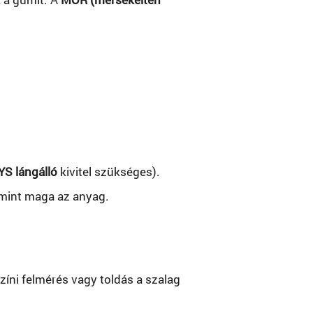
YS lángálló
kivitel szükséges).
 mint maga az anyag.
zíni felmérés vagy toldás a szalag