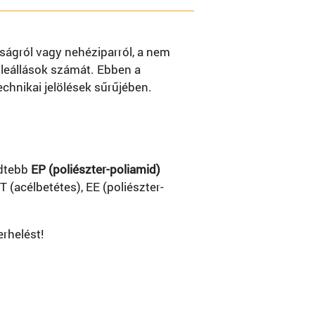
ságról vagy nehéziparról, a nem
 leállások számát. Ebben a
chnikai jelölések sűrűjében.
edtebb
EP (poliészter-poliamid)
 (acélbetétes), EE (poliészter-
erhelést!