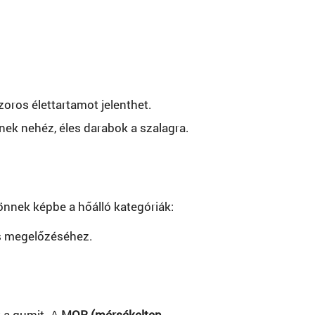
zoros élettartamot jelenthet.
nek nehéz, éles darabok a szalagra.
önnek képbe a hőálló kategóriák:
s megelőzéséhez.
 a gumit. A
MOR (mérsékelten