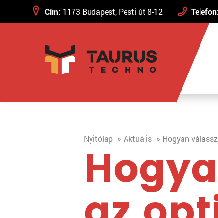
Cím:
1173 Budapest, Pesti út 8-12
Telefon
Nyitólap
Aktuális
Hogyan válasszu
Hogya
az opt