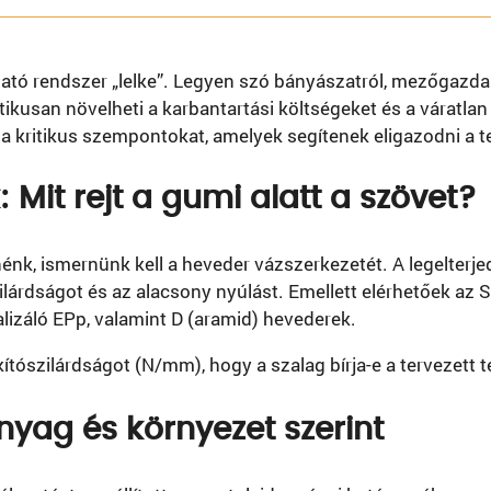
tó rendszer „lelke”. Legyen szó bányászatról, mezőgazda
ikusan növelheti a karbantartási költségeket és a váratlan
 kritikus szempontokat, amelyek segítenek eligazodni a te
 Mit rejt a gumi alatt a szövet?
énk, ismernünk kell a heveder vázszerkezetét. A legelterj
ilárdságot és az alacsony nyúlást. Emellett elérhetőek az ST
lizáló EPp, valamint D (aramid) hevederek.
ítószilárdságot (N/mm), hogy a szalag bírja-e a tervezett t
Anyag és környezet szerint