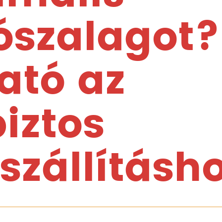
tószalagot?
ató az
iztos
zállításh