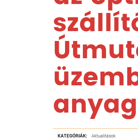
szállí
Útmut
üzemb
anyags
KATEGÓRIÁK:
Aktualitások