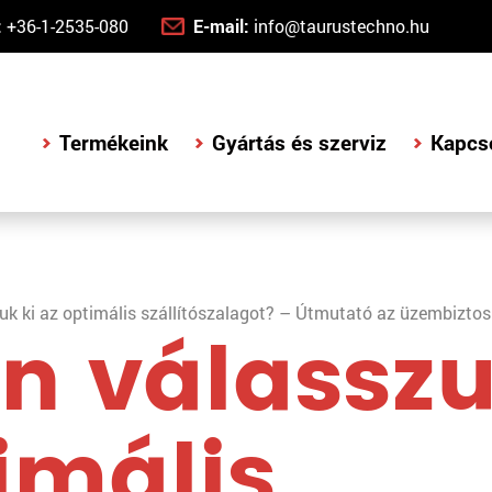
:
+36-1-2535-080
E-mail:
info@taurustechno.hu
Termékeink
Gyártás és szerviz
Kapcs
k ki az optimális szállítószalagot? – Útmutató az üzembiztos
n válasszu
imális