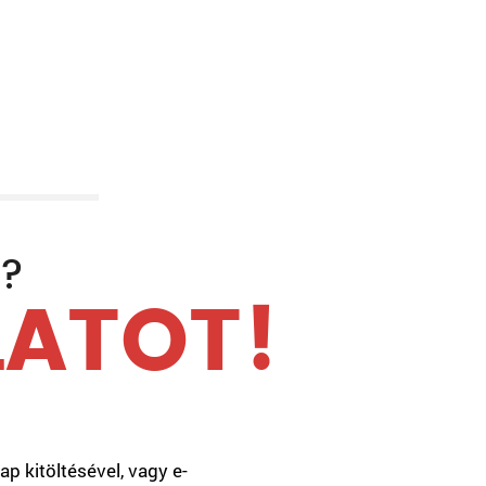
K?
LATOT!
p kitöltésével, vagy e-