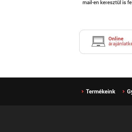
mail-en keresztül is f
Online
árajánlatk
Termékeink
G