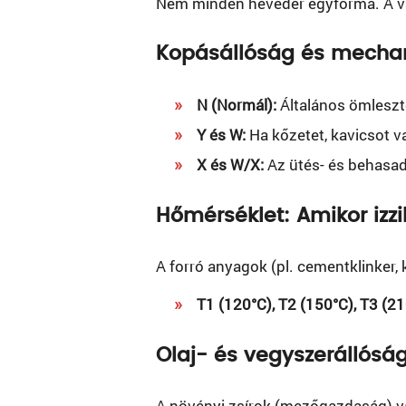
Nem minden heveder egyforma. A vál
Kopásállóság és mecha
N (Normál):
Általános ömleszt
Y és W:
Ha kőzetet, kavicsot va
X és W/X:
Az ütés- és behasad
Hőmérséklet: Amikor izz
A forró anyagok (pl. cementklinker,
T1 (120°C), T2 (150°C), T3 (21
Olaj- és vegyszerállósá
A növényi zsírok (mezőgazdaság) v