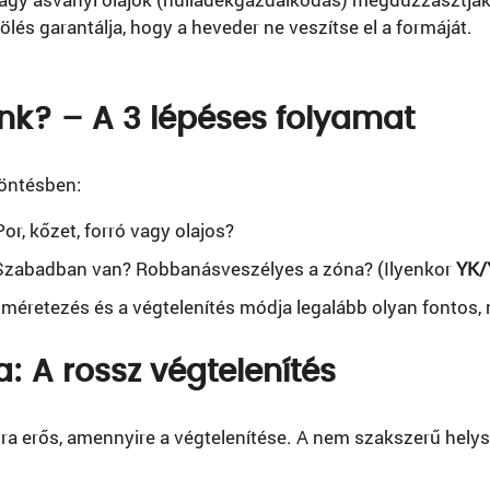
lölés garantálja, hogy a heveder ne veszítse el a formáját.
nk? – A 3 lépéses folyamat
döntésben:
or, kőzet, forró vagy olajos?
zabadban van? Robbanásveszélyes a zóna? (Ilyenkor
YK/
méretezés és a végtelenítés módja legalább olyan fontos,
a: A rossz végtelenítés
ra erős, amennyire a végtelenítése. A nem szakszerű helys