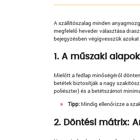
A szállítószalag minden anyagmozga
megfelelő heveder választása draszt
bejegyzésben végigvesszük azokat a
1. A műszaki alapok:
Mielőtt a fedlap minőségéről dönten
betétek biztosítják a nagy szakítósz
poliészter) és a betétszámot minima
Tipp:
Mindig ellenőrizze a szak
2. Döntési mátrix: 