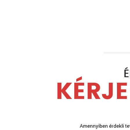
É
KÉRJE
Amennyiben érdekli tev