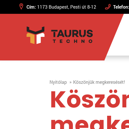
Cím:
1173 Budapest, Pesti út 8-12
Telefon
Nyitólap
Köszönjük megkeresését!
Köszö
megke