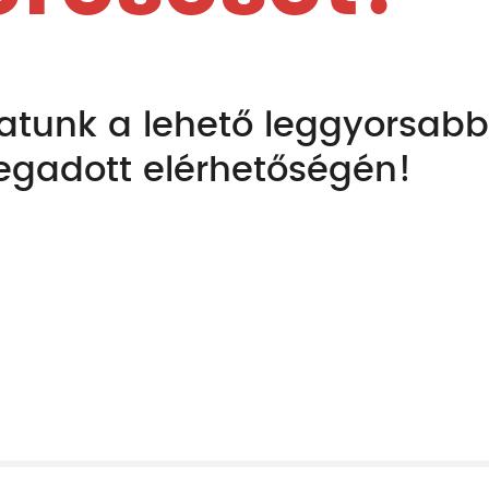
patunk a lehető leggyorsabb
egadott elérhetőségén!