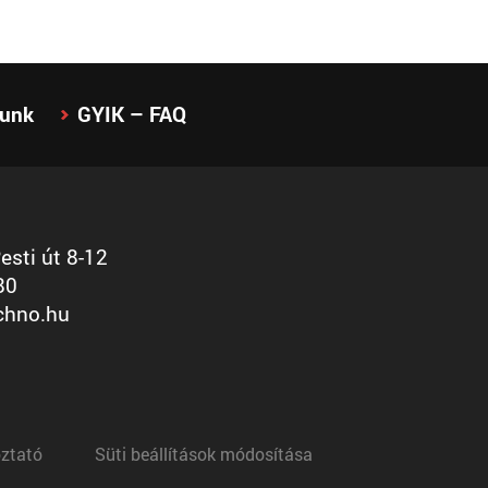
lunk
GYIK – FAQ
sti út 8-12
80
chno.hu
oztató
Süti beállítások módosítása