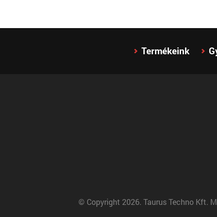
Termékeink
G
© Copyright 2026. Taurus Techno Kft. M