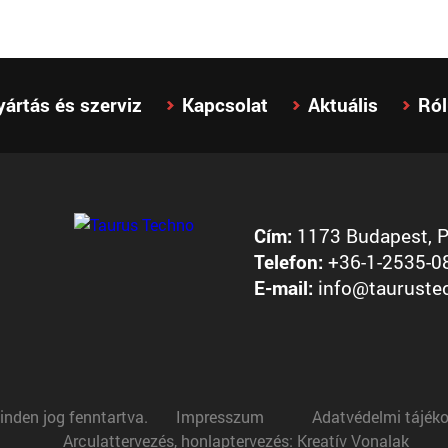
yártás és szerviz
Kapcsolat
Aktuális
Ró
Cím:
1173 Budapest, Pe
Telefon:
+36-1-2535-0
E-mail:
info@tauruste
inden jog fenntartva.
Impresszum
Adatvédelmi tájék
Arculattervezés, honlaptervezés: Kreatív Vonalak