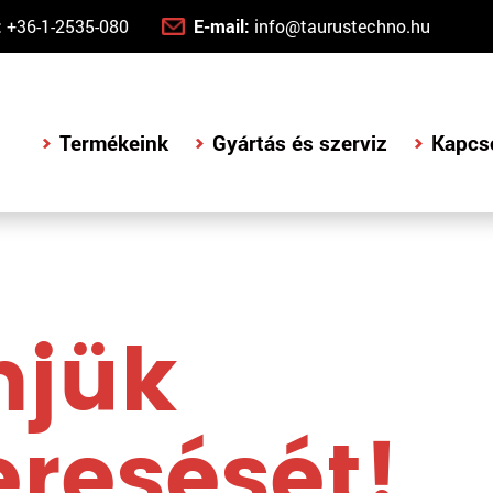
:
+36-1-2535-080
E-mail:
info@taurustechno.hu
Termékeink
Gyártás és szerviz
Kapcs
njük
resését!