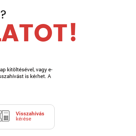
K?
LATOT!
p kitöltésével, vagy e-
sszahívást is kérhet. A
Visszahívás
kérése