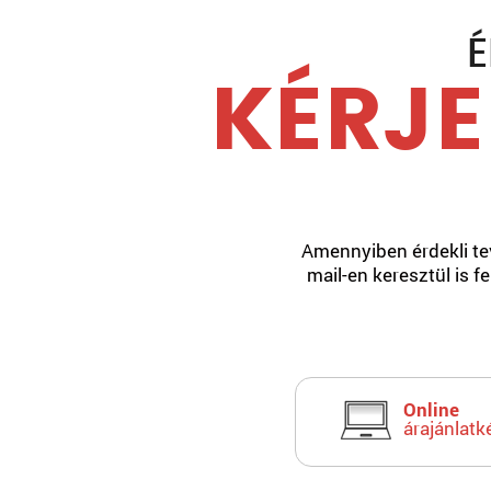
É
KÉRJE
Amennyiben érdekli tev
mail-en keresztül is f
Online
árajánlatk