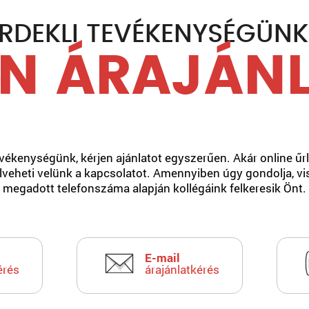
RDEKLI TEVÉKENYSÉGÜN
N ÁRAJÁN
ékenységünk, kérjen ajánlatot egyszerűen. Akár online űrla
elveheti velünk a kapcsolatot. Amennyiben úgy gondolja, vi
megadott telefonszáma alapján kollégáink felkeresik Önt.
E-mail
érés
árajánlatkérés