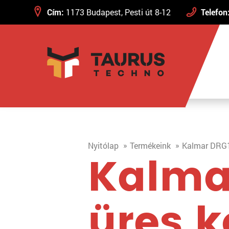
Cím:
1173 Budapest, Pesti út 8-12
Telefon
Nyitólap
Termékeink
Kalmar DRG1
Kalma
üres 