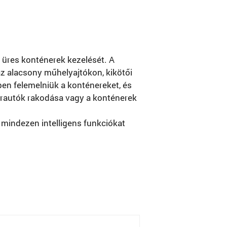
üres konténerek kezelését. A
az alacsony műhelyajtókon, kikötői
en felemelniük a konténereket, és
herautók rakodása vagy a konténerek
 mindezen intelligens funkciókat