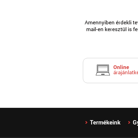
Amennyiben érdekli tev
mail-en keresztül is f
Online
árajánlatk
Termékeink
G