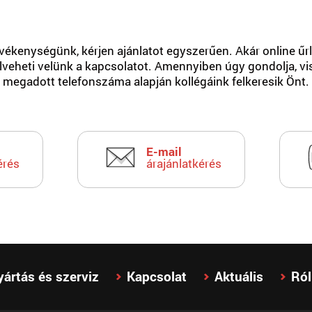
ékenységünk, kérjen ajánlatot egyszerűen. Akár online űrla
elveheti velünk a kapcsolatot. Amennyiben úgy gondolja, vi
megadott telefonszáma alapján kollégáink felkeresik Önt.
E-mail
érés
árajánlatkérés
yártás és szerviz
Kapcsolat
Aktuális
Ró