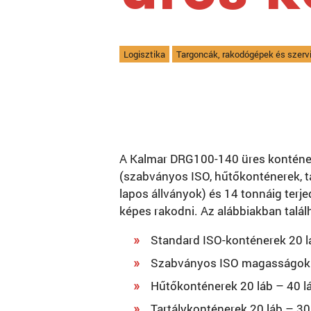
Logisztika
Targoncák, rakodógépek és szervi
A Kalmar DRG100-140 üres konténe
(szabványos ISO, hűtőkonténerek, ta
lapos állványok) és 14 tonnáig ter
képes rakodni. Az alábbiakban talá
Standard ISO-konténerek 20 lá
Szabványos ISO magasságok 4 l
Hűtőkonténerek 20 láb – 40 lá
Tartálykonténerek 20 láb – 30