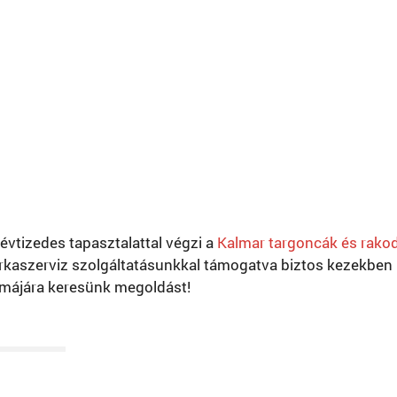
vtizedes tapasztalattal végzi a
Kalmar targoncák és rakod
aszerviz szolgáltatásunkkal támogatva biztos kezekben l
májára keresünk megoldást!