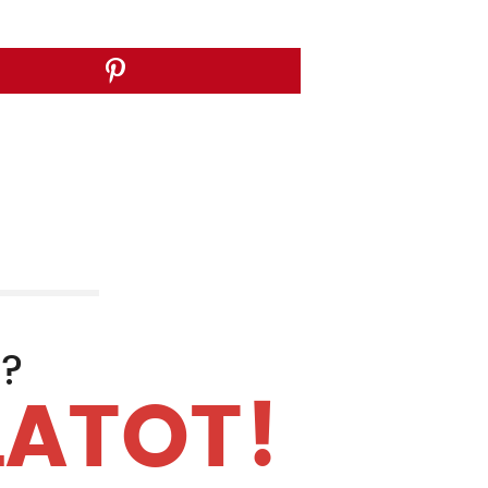
K?
LATOT!