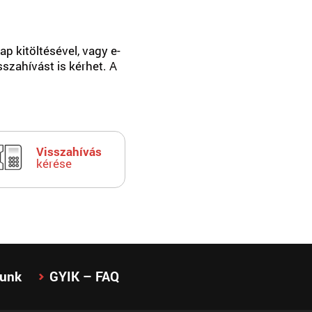
p kitöltésével, vagy e-
sszahívást is kérhet. A
Visszahívás
kérése
lunk
GYIK – FAQ