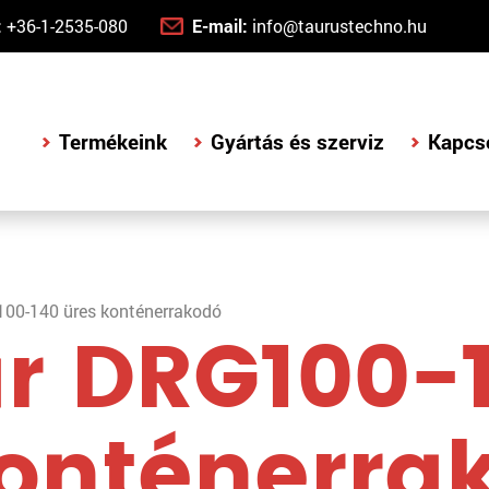
:
+36-1-2535-080
E-mail:
info@taurustechno.hu
Termékeink
Gyártás és szerviz
Kapcs
00-140 üres konténerrakodó
r DRG100-
konténerra