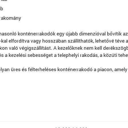
áb
 rakomány
asonló konténerrakodók egy újabb dimenzióval bővítik az 
-kal elfordítva vagy hosszában szállíthatók, lehetővé téve 
on való végigszállítást. A kezelőknek nem kell derékszögb
és a kezelési sebességet a telephelyi rakodás, a közúti te
yan üres és félterheléses konténerrakodó a piacon, amely