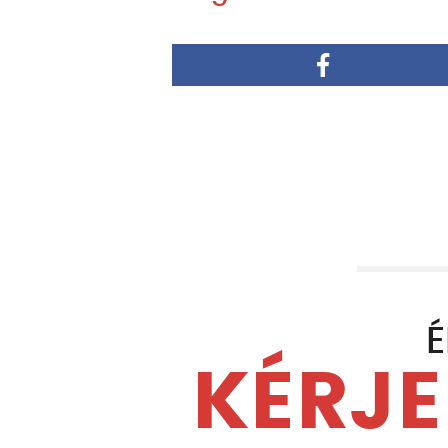
É
KÉRJE