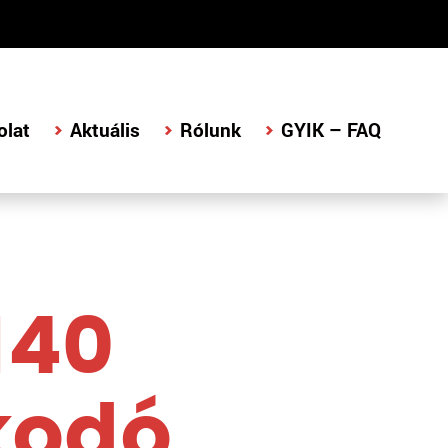
olat
Aktuális
Rólunk
GYIK – FAQ
140
kodó