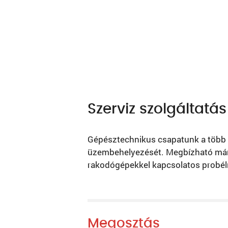
Szerviz szolgáltatás
Gépésztechnikus csapatunk a több é
üzembehelyezését. Megbízható márk
rakodógépekkel kapcsolatos probél
Megosztás