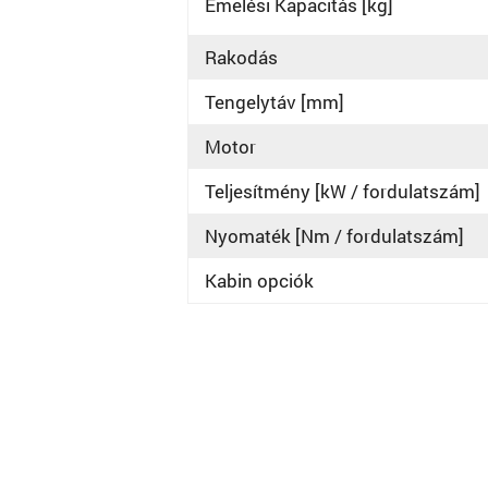
Emelési Kapacitás [kg]
Rakodás
Tengelytáv [mm]
Motor
Teljesítmény [kW / fordulatszám]
Nyomaték [Nm / fordulatszám]
Kabin opciók