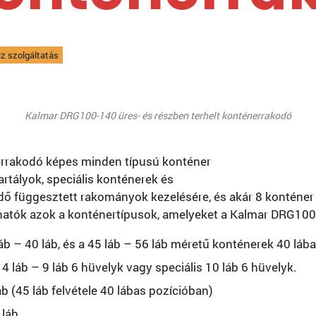
z szolgáltatás
Kalmar DRG100-140 üres- és részben terhelt konténerrakodó
rrakodó képes minden típusú konténer
rtályok, speciális konténerek és
jedő függesztett rakományok kezelésére, és akár 8 konténe
lhatók azok a konténertípusok, amelyeket a Kalmar DRG100
b – 40 láb, és a 45 láb – 56 láb méretű konténerek 40 lába
áb – 9 láb 6 hüvelyk vagy speciális 10 láb 6 hüvelyk.
b (45 láb felvétele 40 lábas pozícióban)
 láb