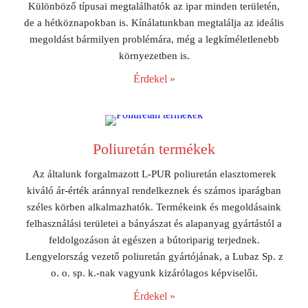
Különböző típusai megtalálhatók az ipar minden területén,
de a hétköznapokban is. Kínálatunkban megtalálja az ideális
megoldást bármilyen problémára, még a legkíméletlenebb
környezetben is.
Érdekel »
Poliuretán termékek
Az általunk forgalmazott L-PUR poliuretán elasztomerek
kiváló ár-érték aránnyal rendelkeznek és számos iparágban
széles körben alkalmazhatók. Termékeink és megoldásaink
felhasználási területei a bányászat és alapanyag gyártástól a
feldolgozáson át egészen a bútoriparig terjednek.
Lengyelország vezető poliuretán gyártójának, a Lubaz Sp. z
o. o. sp. k.-nak vagyunk kizárólagos képviselői.
Érdekel »