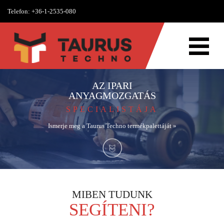
Telefon:
+36-1-2535-080
AZ IPARI
ANYAGMOZGATÁS
SPECIALISTÁJA
Ismerje meg a Taurus Techno termékpalettáját »
MIBEN TUDUNK
SEGÍTENI?