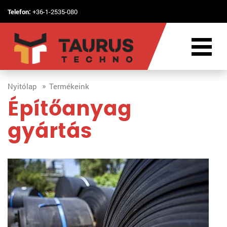
Telefon:
+36-1-2535-080
Nyitólap
Termékeink
Építőanyag
gyártás