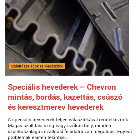
Szállítószalagok és kiegészítők
Speciális hevederek – Chevron
mintás, bordás, kazettás, csúszó
és keresztmerev hevederek
A speciális hevederek teljes választékával rendelkezünk.
Magas szállítási szög vagy szűkös hely, minden
szállítószalagos szállítási feladatra van megoldás. Egyedi
problémák esetén tekintse...