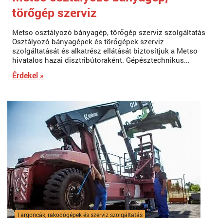
törőgép szerviz
Metso osztályozó bányagép, törőgép szerviz szolgáltatás
Osztályozó bányagépek és törőgépek szerviz
szolgáltatását és alkatrész ellátását biztosítjuk a Metso
hivatalos hazai disztribútoraként. Gépésztechnikus...
Érdekel »
Targoncák, rakodógépek és szerviz szolgáltatás