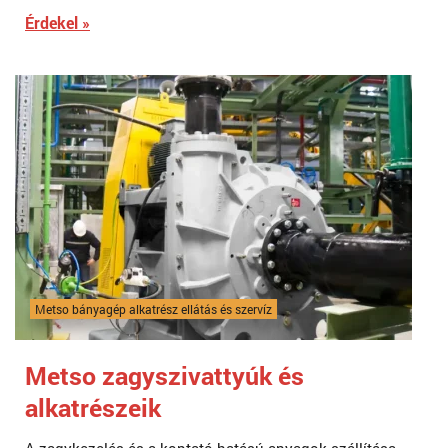
Érdekel »
Metso bányagép alkatrész ellátás és szervíz
Metso zagyszivattyúk és
alkatrészeik