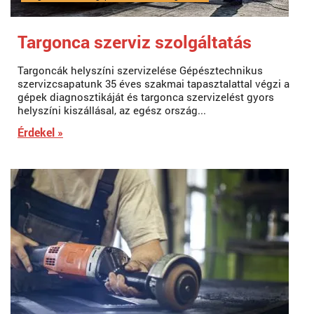
Targonca szerviz szolgáltatás
Targoncák helyszíni szervizelése Gépésztechnikus
szervizcsapatunk 35 éves szakmai tapasztalattal végzi a
gépek diagnosztikáját és targonca szervizelést gyors
helyszíni kiszállásal, az egész ország...
Érdekel »