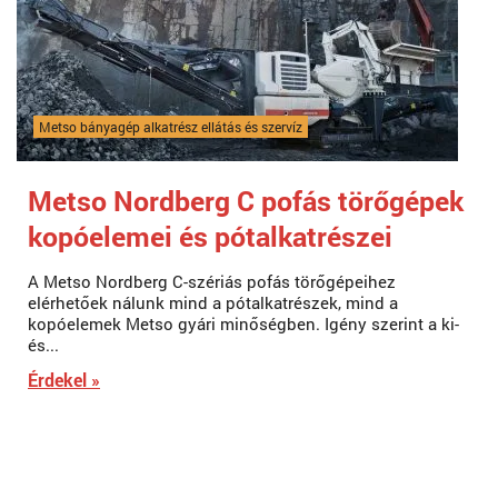
Metso bányagép alkatrész ellátás és szervíz
Metso Nordberg C pofás törőgépek
kopóelemei és pótalkatrészei
A Metso Nordberg C-szériás pofás törőgépeihez
elérhetőek nálunk mind a pótalkatrészek, mind a
kopóelemek Metso gyári minőségben. Igény szerint a ki-
és...
Érdekel »