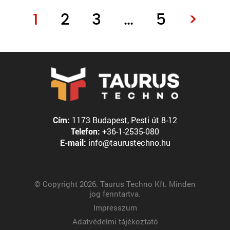
1
2
3
…
5
>
Cím:
1173 Budapest, Pesti út 8-12
Telefon:
+36-1-2535-080
E-mail:
info@taurustechno.hu
© Copyright 2026. Taurus Techno Kft. Minden
jog fenntartva.
Impresszum
Adatvédelmi tájékoztató