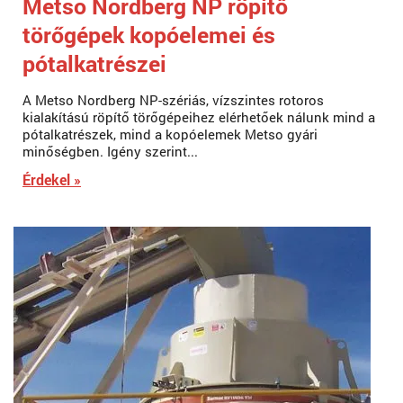
Metso Nordberg NP röpítő
törőgépek kopóelemei és
pótalkatrészei
A Metso Nordberg NP-szériás, vízszintes rotoros
kialakítású röpítő törőgépeihez elérhetőek nálunk mind a
pótalkatrészek, mind a kopóelemek Metso gyári
minőségben. Igény szerint...
Érdekel »