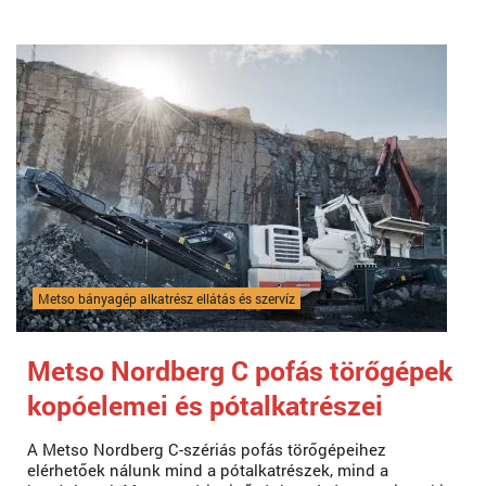
Metso bányagép alkatrész ellátás és szervíz
Metso Nordberg C pofás törőgépek
kopóelemei és pótalkatrészei
A Metso Nordberg C-szériás pofás törőgépeihez
elérhetőek nálunk mind a pótalkatrészek, mind a