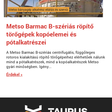
Metso bányagép alkatrész ellátás és szervíz
Metso Barmac B-szériás röpítő
törőgépek kopóelemei és
pótalkatrészei
A Metso Barmac B-szériás centrifugális, függőleges
rotoros kialakítású röpítő törőgépeihez elérhetőek nálunk
mind a pótalkatrészek, mind a kopóalkatrészek Metso
gyári minőségben. Igény...
Érdekel »