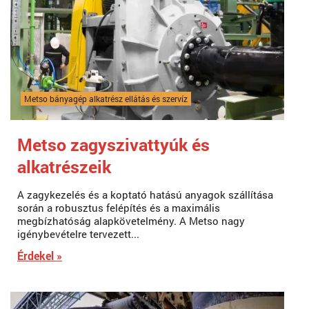
Metso bányagép alkatrész ellátás és szervíz
Metso zagyszivattyúk és
alkatrészeik
A zagykezelés és a koptató hatású anyagok szállítása
során a robusztus felépítés és a maximális
megbízhatóság alapkövetelmény. A Metso nagy
igénybevételre tervezett...
Érdekel »