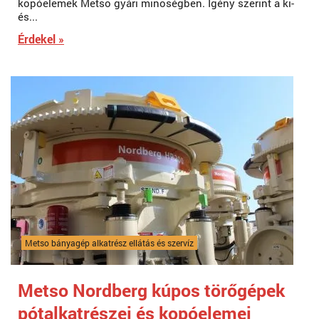
kopóelemek Metso gyári minőségben. Igény szerint a ki-
és...
Érdekel »
Metso bányagép alkatrész ellátás és szervíz
Metso Nordberg kúpos törőgépek
pótalkatrészei és kopóelemei