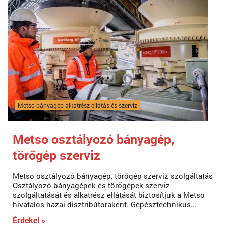
Metso bányagép alkatrész ellátás és szervíz
Metso osztályozó bányagép,
törőgép szerviz
Metso osztályozó bányagép, törőgép szerviz szolgáltatás
Osztályozó bányagépek és törőgépek szerviz
szolgáltatását és alkatrész ellátását biztosítjuk a Metso
hivatalos hazai disztribútoraként. Gépésztechnikus...
Érdekel »