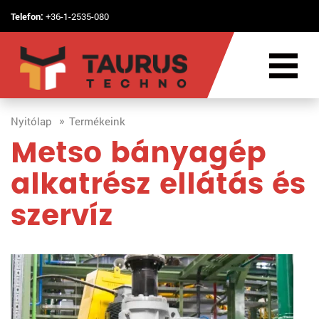
Telefon:
+36-1-2535-080
Nyitólap
Termékeink
Metso bányagép
alkatrész ellátás és
szervíz