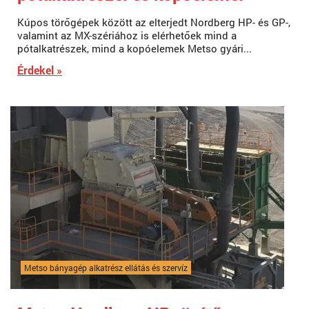
Kúpos törőgépek között az elterjedt Nordberg HP- és GP-,
valamint az MX-szériához is elérhetőek mind a
pótalkatrészek, mind a kopóelemek Metso gyári...
Érdekel »
Metso bányagép alkatrész ellátás és szervíz