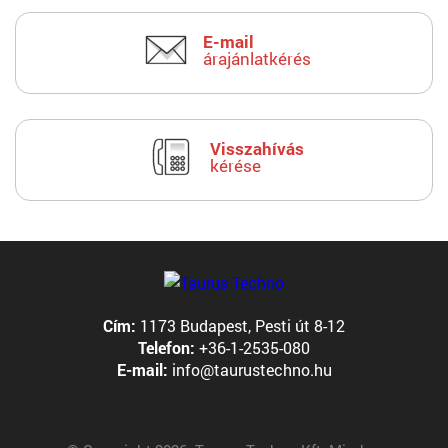
E-mail
árajánlatkérés
Visszahívás
kérése
Cím:
1173 Budapest, Pesti út 8-12
Telefon:
+36-1-2535-080
E-mail:
info@taurustechno.hu