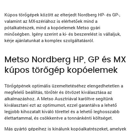
Kúpos törőgépek között az elterjedt Nordberg HP- és GP-,
valamint az MX-szériához is elérhetőek mind a
pótalkatrészek, mind a kopóelemek Metso gyári
minőségben. Igény szerint a ki- és beszerelést is vállaljuk,
kérje ajánlatunkat a komplex szolgáltatásról.
Metso Nordberg HP, GP és MX
kúpos törőgép kopóelemek
Törőgépének optimális üzemeltetéséhez elengedhetetlen a
megfelelő beállítás, törőtér és ötvözet kiválasztása az
alkalmazáshoz. A Metso Ausztriával karöltve segítünk
kiválasztani ezt az optimumot, ezzel garantálva a lehető
legjobb kihozatalt kiváló törettel és a lehető leghosszabb
élettartammal, és csökkentve a tonnánkénti költséget.
Más gyártó gépeihez is kínálunk kopóalkatrészeket, amelyek