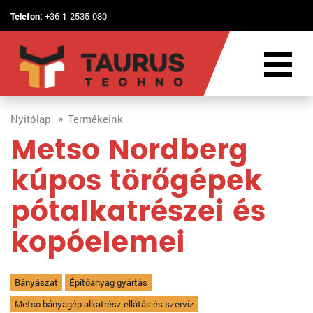
Telefon:
+36-1-2535-080
Nyitólap
Termékeink
Metso Nordberg
kúpos törőgépek
pótalkatrészei és
kopóelemei
Bányászat
Építőanyag gyártás
Metso bányagép alkatrész ellátás és szervíz