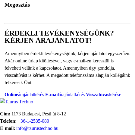
Megosztás
ÉRDEKLI TEVÉKENYSÉGÜNK?
KÉRJEN ÁRAJÁNLATOT!
Amennyiben érdekli tevékenységünk, kérjen ajánlatot egyszerűen.
Akár online űrlap kitöltésével, vagy e-mail-en keresztül is
felveheti velünk a kapcsolatot. Amennyiben úgy gondolja,
visszahívást is kérhet. A megadott telefonszáma alapján kollégáink
felkeresik Önt.
Online
árajánlatkérés
E-mail
árajánlatkérés
Visszahívás
kérése
Cím:
1173 Budapest, Pesti út 8-12
Telefon:
+36-1-2535-080
E-mail:
info@taurustechno.hu