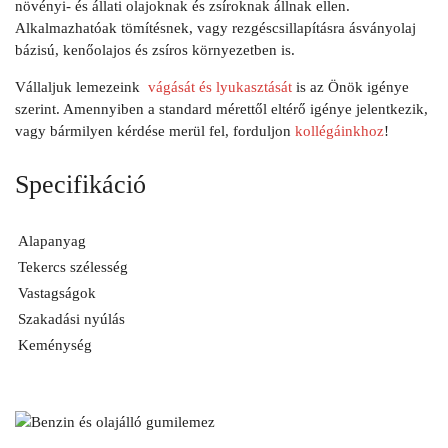
növényi- és állati olajoknak és zsíroknak állnak ellen.
Alkalmazhatóak tömítésnek, vagy rezgéscsillapításra ásványolaj
bázisú, kenőolajos és zsíros környezetben is.
Vállaljuk lemezeink
vágását és lyukasztását
is az Önök igénye
szerint. Amennyiben a standard mérettől eltérő igénye jelentkezik,
vagy bármilyen kérdése merül fel, forduljon
kollégáinkhoz
!
Specifikáció
Alapanyag
Tekercs szélesség
Vastagságok
Szakadási nyúlás
Keménység