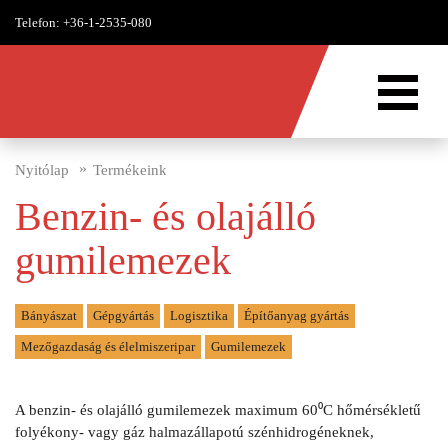
Telefon:
+36-1-2535-080
Nyitólap
Termékeink
Benzin- és olajálló
gumilemezek
Bányászat
Gépgyártás
Logisztika
Építőanyag gyártás
Mezőgazdaság és élelmiszeripar
Gumilemezek
A benzin- és olajálló gumilemezek maximum 60⁰C hőmérsékletű
folyékony- vagy gáz halmazállapotú szénhidrogéneknek,