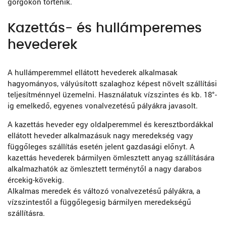
görgőkön történik.
Kazettás- és hullámperemes
hevederek
A hullámperemmel ellátott hevederek alkalmasak
hagyományos, vályúsított szalaghoz képest növelt szállítási
teljesítménnyel üzemelni. Használatuk vízszintes és kb. 18°-
ig emelkedő, egyenes vonalvezetésű pályákra javasolt.
A kazettás heveder egy oldalperemmel és keresztbordákkal
ellátott heveder alkalmazásuk nagy meredekség vagy
függőleges szállítás esetén jelent gazdasági előnyt. A
kazettás hevederek bármilyen ömlesztett anyag szállítására
alkalmazhatók az ömlesztett terménytől a nagy darabos
ércekig-kövekig.
Alkalmas meredek és változó vonalvezetésű pályákra, a
vízszintestől a függőlegesig bármilyen meredekségű
szállításra.