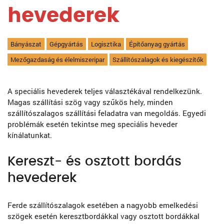
hevederek
Bányászat
Gépgyártás
Logisztika
Építőanyag gyártás
Mezőgazdaság és élelmiszeripar
Szállítószalagok és kiegészítők
A speciális hevederek teljes választékával rendelkezünk.
Magas szállítási szög vagy szűkös hely, minden
szállítószalagos szállítási feladatra van megoldás. Egyedi
problémák esetén tekintse meg speciális heveder
kínálatunkat.
Kereszt- és osztott bordás
hevederek
Ferde szállítószalagok esetében a nagyobb emelkedési
szögek esetén keresztbordákkal vagy osztott bordákkal