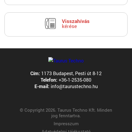
Visszahívás
kérése
Cím:
1173 Budapest, Pesti út 8-12
Telefon:
+36-1-2535-080
E-mail:
info@taurustechno.hu
© Copyright 2026. Taurus Techno Kft. Minden
jog fenntartva.
Impresszum
Adatvédelmi tájékoztató