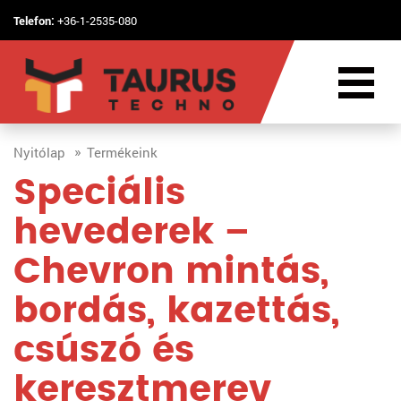
Telefon:
+36-1-2535-080
Nyitólap
Termékeink
Speciális
hevederek –
Chevron mintás,
bordás, kazettás,
csúszó és
keresztmerev