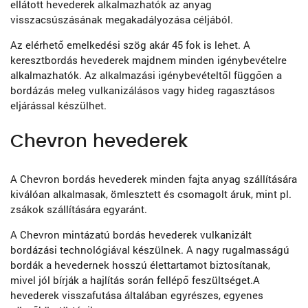
ellátott hevederek alkalmazhatók az anyag
visszacsúszásának megakadályozása céljából.
Az elérhető emelkedési szög akár 45 fok is lehet. A
keresztbordás hevederek majdnem minden igénybevételre
alkalmazhatók. Az alkalmazási igénybevételtől függően a
bordázás meleg vulkanizálásos vagy hideg ragasztásos
eljárással készülhet.
Chevron hevederek
A Chevron bordás hevederek minden fajta anyag szállítására
kiválóan alkalmasak, ömlesztett és csomagolt áruk, mint pl.
zsákok szállítására egyaránt.
A Chevron mintázatú bordás hevederek vulkanizált
bordázási technológiával készülnek. A nagy rugalmasságú
bordák a hevedernek hosszú élettartamot biztosítanak,
mivel jól bírják a hajlítás során fellépő feszültséget.A
hevederek visszafutása általában egyrészes, egyenes