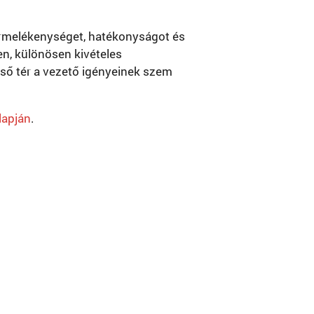
ermelékenységet, hatékonyságot és
en, különösen kivételes
lső tér a vezető igényeinek szem
lapján
.