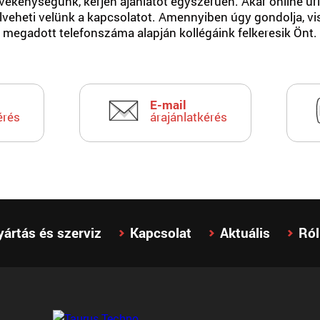
ékenységünk, kérjen ajánlatot egyszerűen. Akár online űrla
elveheti velünk a kapcsolatot. Amennyiben úgy gondolja, vi
megadott telefonszáma alapján kollégáink felkeresik Önt.
E-mail
érés
árajánlatkérés
yártás és szerviz
Kapcsolat
Aktuális
Ró