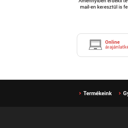
Amennyiben érdekli tev
mail-en keresztül is f
Online
árajánlatk
Termékeink
G