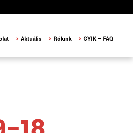
olat
Aktuális
Rólunk
GYIK – FAQ
9-18