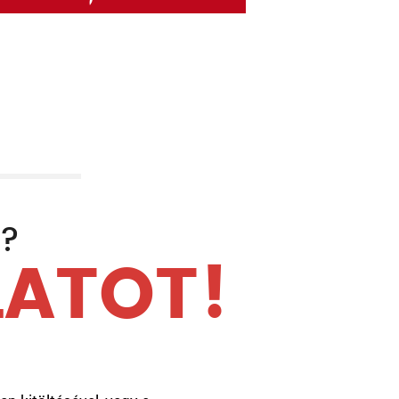
K?
LATOT!