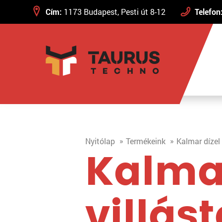
Cím:
1173 Budapest, Pesti út 8-12
Telefon
Nyitólap
Termékeink
Kalmar dízel
Kalmar
villás