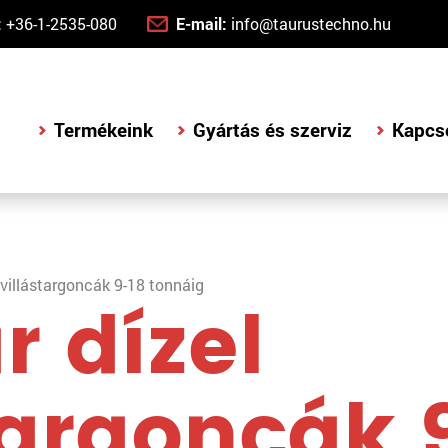
:
+36-1-2535-080
E-mail:
info@taurustechno.hu
Termékeink
Gyártás és szerviz
Kapcs
 villástargoncák 9-18 tonnáig
 dízel
targoncák 