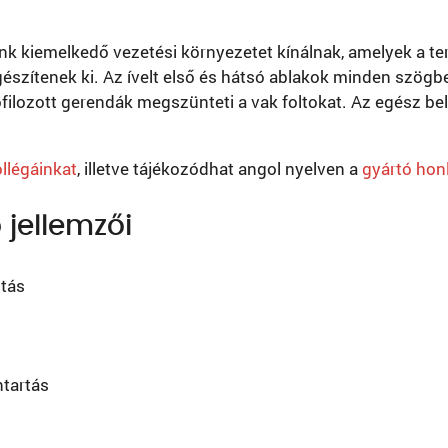
k kiemelkedő vezetési környezetet kínálnak, amelyek a t
szítenek ki. Az ívelt első és hátsó ablakok minden szögb
rofilozott gerendák megszünteti a vak foltokat. Az egész be
llégáinkat
, illetve tájékozódhat angol nyelven a
gyártó hon
 jellemzői
tás
tartás