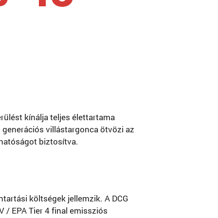
lést kínálja teljes élettartama
 generációs villástargonca ötvözi az
hatóságot biztosítva.
artási költségek jellemzik. A DCG
/ EPA Tier 4 final emissziós