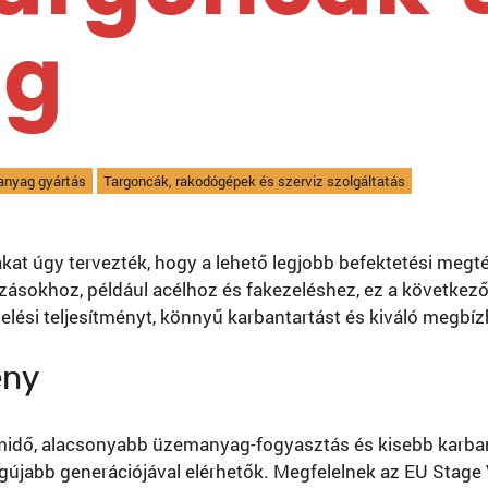
ig
anyag gyártás
Targoncák, rakodógépek és szerviz szolgáltatás
at úgy tervezték, hogy a lehető legjobb befektetési megtérü
azásokhoz, például acélhoz és fakezeléshez, ez a következő
elési teljesítményt, könnyű karbantartást és kiváló megbíz
ény
midő, alacsonyabb üzemanyag-fogyasztás és kisebb karbant
jabb generációjával elérhetők. Megfelelnek az EU Stage V 