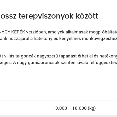
rossz terepviszonyok között
NAGY KERÉK verzióban, amelyek alkalmasak megpróbáltató 
ánk hozzájárul a hatékony és kényelmes munkavégzéshez mé
ott villás targoncák nagyszerű tapadást érhet el és haté
ges. A nagy gumiabroncsok szintén kiváló felfüggesztést
10.000 – 18.000 (kg)