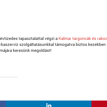
vtizedes tapasztalattal végzi a
Kalmar targoncák és rakod
aszerviz szolgáltatásunkkal támogatva biztos kezekben l
májára keresünk megoldást!