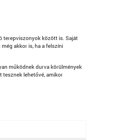
terepviszonyok között is. Saját
g akkor is, ha a felszíni
konyan működnek durva körülmények
 tesznek lehetővé, amikor