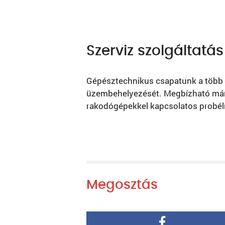
Szerviz szolgáltatás
Gépésztechnikus csapatunk a több é
üzembehelyezését. Megbízható márk
rakodógépekkel kapcsolatos probél
Megosztás