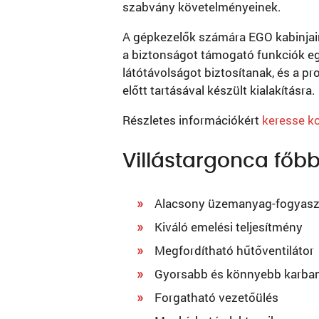
szabvány követelményeinek.
A gépkezelők számára EGO kabinjain
a biztonságot támogató funkciók egé
látótávolságot biztosítanak, és a p
előtt tartásával készült kialakításra.
Részletes információkért
keresse ko
Villástargonca főbb
Alacsony üzemanyag-fogyasz
Kiváló emelési teljesítmény
Megfordítható hűtőventilátor
Gyorsabb és könnyebb karban
Forgatható vezetőülés