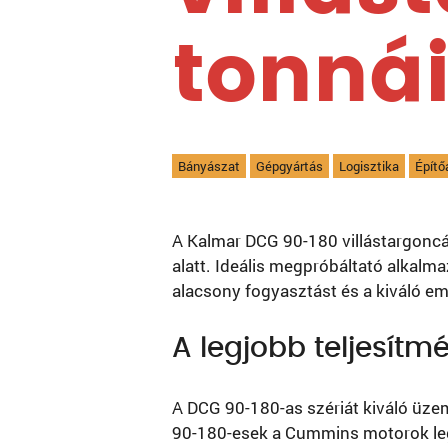
tonná
Bányászat
Gépgyártás
Logisztika
Építő
A Kalmar DCG 90-180 villástargoncák
alatt. Ideális megpróbáltató alkalm
alacsony fogyasztást és a kiváló em
A legjobb teljesítm
A DCG 90-180-as szériát kiváló üze
90-180-esek a Cummins motorok legú