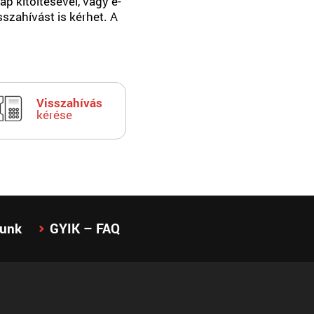
p kitöltésével, vagy e-
sszahívást is kérhet. A
Visszahívás
kérése
lunk
GYIK – FAQ