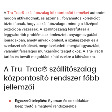
A
Tru-Trac® szállítószalag központosító termékei
autonóm
módon aktiválódnak, és azonnali, folyamatos korrekciót
biztosítanak, hogy a szállítószalagot mindig a középső
pozícióba vezessék. A szállítószalag félrefutása a
leggyakoribb probléma az ömlesztett anyagmozgatási
iparágakban, amely anyagkiömlést, a szalagszélek és a
szerkezet sérülését, megnövekedett energiafogyasztást,
valamint felesleges munkaerőköltséget okoz. A Tru-Trac®
tartós és bevált megoldást kínál ezekre a kihívásokra.
A Tru-Trac® szállítószalag
központosító rendszer főbb
jellemzői
Egyszerű telepítés:
Gyorsan és sokoldalúan
beépíthető a meglévő rendszerekbe.