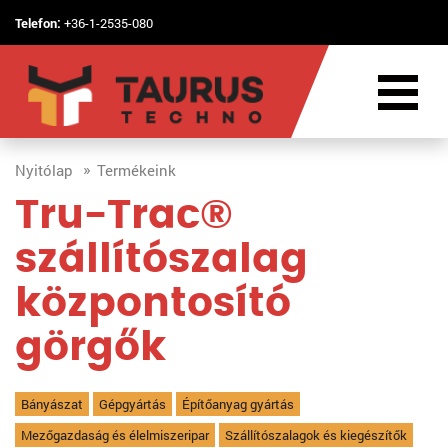
Telefon:
+36-1-2535-080
Nyitólap
Termékeink
Tru-Trac®
szállítószalag
központosító
görgők
Bányászat
Gépgyártás
Építőanyag gyártás
Mezőgazdaság és élelmiszeripar
Szállítószalagok és kiegészítők