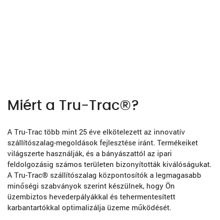
Miért a Tru-Trac®?
A Tru-Trac több mint 25 éve elkötelezett az innovatív
szállítószalag-megoldások fejlesztése iránt. Termékeiket
világszerte használják, és a bányászattól az ipari
feldolgozásig számos területen bizonyították kiválóságukat.
A Tru-Trac® szállítószalag központosítók a legmagasabb
minőségi szabványok szerint készülnek, hogy Ön
üzembiztos hevederpályákkal és tehermentesített
karbantartókkal optimalizálja üzeme működését.