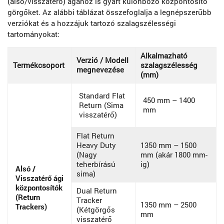
(alsó/visszatérő) ágához is gyárt különböző központosító
görgőket. Az alábbi táblázat összefoglalja a legnépszerűbb
verziókat és a hozzájuk tartozó szalagszélességi
tartományokat:
Alkalmazható
Verzió / Modell
Termékcsoport
szalagszélesség
megnevezése
(mm)
Standard Flat
450 mm – 1400
Return (Sima
mm
visszatérő)
Flat Return
Heavy Duty
1350 mm – 1500
(Nagy
mm (akár 1800 mm-
teherbírású
ig)
Alsó /
sima)
Visszatérő ági
központosítók
Dual Return
(Return
Tracker
1350 mm – 2500
Trackers)
(Kétgörgős
mm
visszatérő