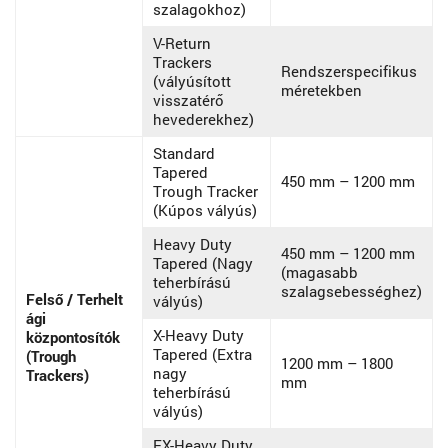
szalagokhoz)
V-Return
Trackers
Rendszerspecifikus
(vályúsított
méretekben
visszatérő
hevederekhez)
Standard
Tapered
450 mm – 1200 mm
Trough Tracker
(Kúpos vályús)
Heavy Duty
450 mm – 1200 mm
Tapered (Nagy
(magasabb
teherbírású
szalagsebességhez)
Felső / Terhelt
vályús)
ági
X-Heavy Duty
központosítók
Tapered (Extra
(Trough
1200 mm – 1800
nagy
Trackers)
mm
teherbírású
vályús)
EX-Heavy Duty