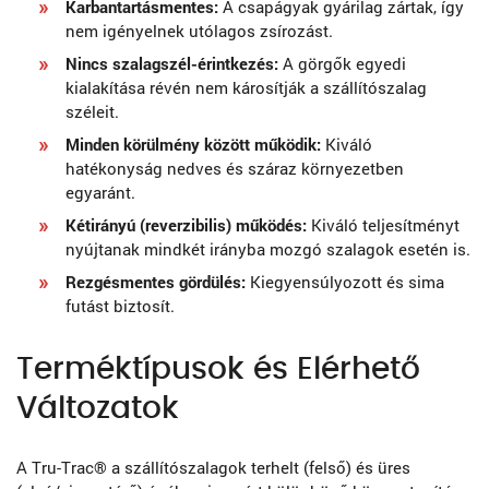
Karbantartásmentes:
A csapágyak gyárilag zártak, így
nem igényelnek utólagos zsírozást.
Nincs szalagszél-érintkezés:
A görgők egyedi
kialakítása révén nem károsítják a szállítószalag
széleit.
Minden körülmény között működik:
Kiváló
hatékonyság nedves és száraz környezetben
egyaránt.
Kétirányú (reverzibilis) működés:
Kiváló teljesítményt
nyújtanak mindkét irányba mozgó szalagok esetén is.
Rezgésmentes gördülés:
Kiegyensúlyozott és sima
futást biztosít.
Terméktípusok és Elérhető
Változatok
A Tru-Trac® a szállítószalagok terhelt (felső) és üres