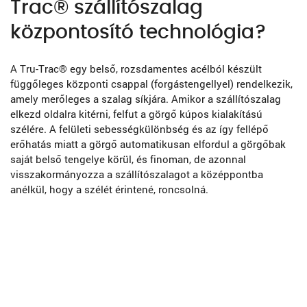
Trac® szállítószalag
központosító technológia?
A Tru-Trac® egy belső, rozsdamentes acélból készült
függőleges központi csappal (forgástengellyel) rendelkezik,
amely merőleges a szalag síkjára. Amikor a szállítószalag
elkezd oldalra kitérni, felfut a görgő kúpos kialakítású
szélére. A felületi sebességkülönbség és az így fellépő
erőhatás miatt a görgő automatikusan elfordul a görgőbak
saját belső tengelye körül, és finoman, de azonnal
visszakormányozza a szállítószalagot a középpontba
anélkül, hogy a szélét érintené, roncsolná.