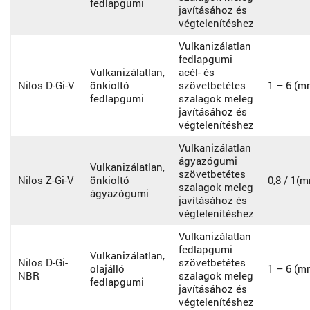
fedlapgumi
javításához és
végtelenítéshez
Vulkanizálatlan
fedlapgumi
Vulkanizálatlan,
acél- és
Nilos D-Gi-V
önkioltó
szövetbetétes
1 – 6 (m
fedlapgumi
szalagok meleg
javításához és
végtelenítéshez
Vulkanizálatlan
ágyazógumi
Vulkanizálatlan,
szövetbetétes
Nilos Z-Gi-V
önkioltó
0,8 / 1(
szalagok meleg
ágyazógumi
javításához és
végtelenítéshez
Vulkanizálatlan
fedlapgumi
Vulkanizálatlan,
Nilos D-Gi-
szövetbetétes
olajálló
1 – 6 (m
NBR
szalagok meleg
fedlapgumi
javításához és
végtelenítéshez