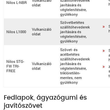
Vulkanizáló
szállítóhevederek
Nilos L-NBR
oldat
javítására és
végtelenítésére,
gyúlékony
Szövetbetétes
szállítóhevederek
Vulkanizáló
Nilos L1000
javítására és
oldat
végtelenítésére,
gyúlékony
Szövet- és
acélbetétes
szállítóhevederek
Nilos STG-
Vulkanizáló
javítására és
FW TRI-
z
oldat
végtelenítésére,
FREE
triklóretilén-
mentes, nem
gyúlékony
Fedlapok, ágyazógumi és
javítószövet