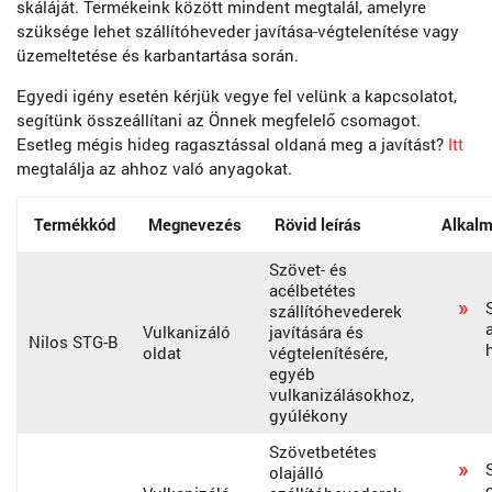
skáláját. Termékeink között mindent megtalál, amelyre
szüksége lehet szállítóheveder javítása-végtelenítése vagy
üzemeltetése és karbantartása során.
Egyedi igény esetén kérjük vegye fel velünk a kapcsolatot,
segítünk összeállítani az Önnek megfelelő csomagot.
Esetleg mégis hideg ragasztással oldaná meg a javítást?
Itt
megtalálja az ahhoz való anyagokat.
Termékkód
Megnevezés
Rövid leírás
Alkal
Szövet- és
acélbetétes
szállítóhevederek
Vulkanizáló
javítására és
Nilos STG-B
oldat
végtelenítésére,
egyéb
vulkanizálásokhoz,
gyúlékony
Szövetbetétes
olajálló
o