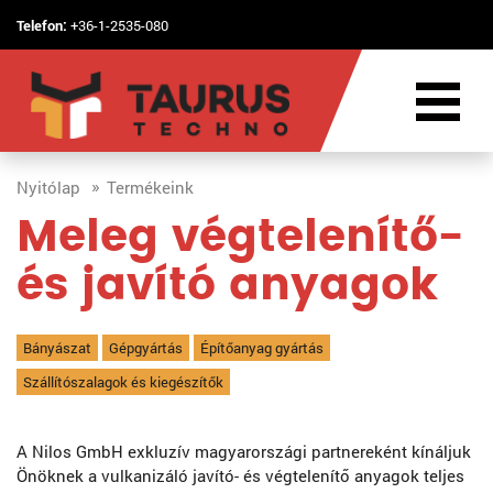
Telefon:
+36-1-2535-080
Nyitólap
Termékeink
Meleg végtelenítő-
és javító anyagok
Bányászat
Gépgyártás
Építőanyag gyártás
Szállítószalagok és kiegészítők
A Nilos GmbH exkluzív magyarországi partnereként kínáljuk
Önöknek a vulkanizáló javító- és végtelenítő anyagok teljes