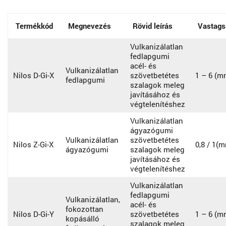
Termékkód
Megnevezés
Rövid leírás
Vastags
Vulkanizálatlan
fedlapgumi
acél- és
Vulkanizálatlan
Nilos D-Gi-X
szövetbetétes
1 – 6 (m
fedlapgumi
szalagok meleg
javításához és
végtelenítéshez
Vulkanizálatlan
ágyazógumi
Vulkanizálatlan
szövetbetétes
Nilos Z-Gi-X
0,8 / 1(
ágyazógumi
szalagok meleg
javításához és
végtelenítéshez
Vulkanizálatlan
fedlapgumi
Vulkanizálatlan,
acél- és
fokozottan
Nilos D-Gi-Y
szövetbetétes
1 – 6 (m
kopásálló
szalagok meleg