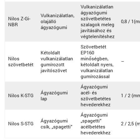
Vulkanizálatlan
ágyazógumi
Vulkanizálatlan,
Nilos Z-Gi-
szövetbetétes
olajálló
0,8 / 1(
NBR
szalagok meleg
ágyazógumi
javításához és
végtelenítéshez
Szövetbetét
Kétoldalt
EP160
Nilos
vulkanizálatlan
minőségben,
–
szövetbetét
gumírozott
kétoldalt nyers,
javítószövet
vulkanizálatlan
gumírozással
Ágyazógumi
Ágyazógumi
acél- és
Nilos K-STG
1 / 2 (m
lap
szövetbetétes
hevederekhez
Ágyazógumi
Ágyazógumi
„spagetti”
Nilos S-STG
2 / 2,5 (
csík, „spagetti”
acélbetétes
hevederekhez