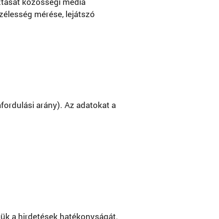
sztását közösségi média
zélesség mérése, lejátszó
fordulási arány). Az adatokat a
rjük a hirdetések hatékonyságát.