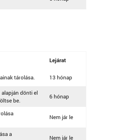
Lejárat
ainak tárolása.
13 hónap
alapján dönti el
6 hónap
töltse be.
rolása
Nem jár le
ása a
Nem jár le