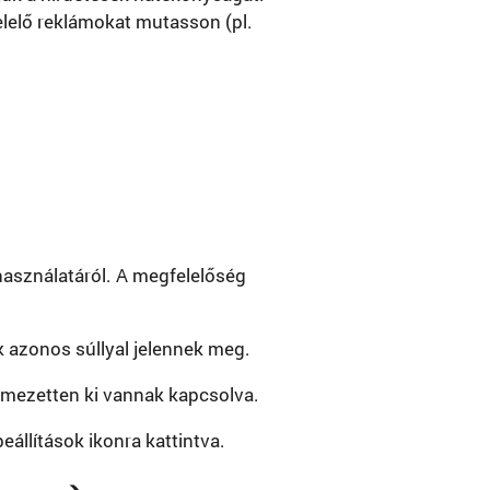
elelő reklámokat mutasson (pl.
használatáról. A megfelelőség
 azonos súllyal jelennek meg.
elmezetten ki vannak kapcsolva.
állítások ikonra kattintva.