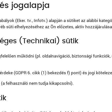
 és jogalapja
lyok (Eker. tv., Infotv.) alapján a sütiket az alábbi kategó
éb süti elhelyezéséhez az Ön előzetes, aktív hozzájárulás
kséges (Technikai) sütik
elelően működni (pl. oldalnavigáció, biztonsági funkciók
rdeke (GDPR 6. cikk (1) bekezdés f) pont) és jogi kötelezet
a felhasználó nem tudja kikapcsolni).
ik