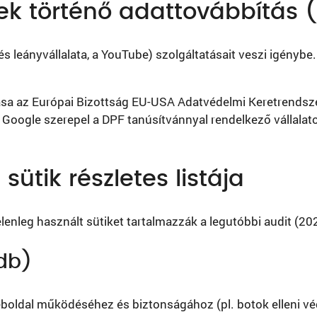
ek történő adattovábbítás 
s leányvállalata, a YouTube) szolgáltatásait veszi igénybe.
ása az Európai Bizottság EU-USA Adatvédelmi Keretrendsz
Google szerepel a DPF tanúsítvánnyal rendelkező vállalatok
sütik részletes listája
lenleg használt sütiket tartalmazzák a legutóbbi audit (20
 db)
boldal működéséhez és biztonságához (pl. botok elleni véd