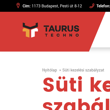
Cím:
1173 Budapest, Pesti út 8-12
Telefon
Nyitólap
Süti kezelési szabályzat
Süti k
szabál