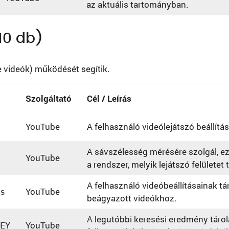
az aktuális tartományban.
(10 db)
e videók) működését segítik.
Szolgáltató
Cél / Leírás
YouTube
A felhasználó videólejátszó beállítás
A sávszélesség mérésére szolgál, ez 
YouTube
a rendszer, melyik lejátszó felületet 
A felhasználó videóbeállításainak tá
YouTube
s
beágyazott videókhoz.
A legutóbbi keresési eredmény tárol
YouTube
EY