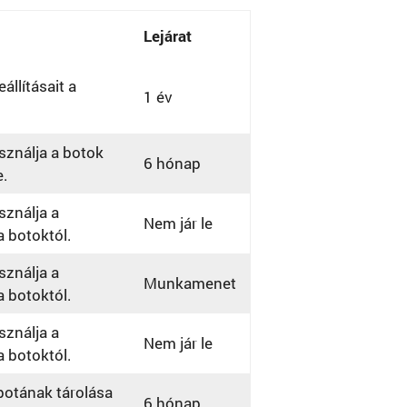
Lejárat
állításait a
1 év
sználja a botok
6 hónap
e.
sználja a
Nem jár le
 botoktól.
sználja a
Munkamenet
 botoktól.
sználja a
Nem jár le
 botoktól.
apotának tárolása
6 hónap