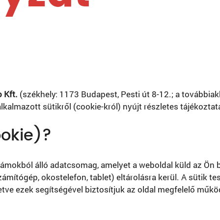
 Kft.
(székhely: 1173 Budapest, Pesti út 8-12.; a továbbiakb
kalmazott sütikről (cookie-król) nyújt részletes tájékoztat
ookie)?
zámokból álló adatcsomag, amelyet a weboldal küld az Ön 
ámítógép, okostelefon, tablet) eltárolásra kerül. A sütik te
illetve ezek segítségével biztosítjuk az oldal megfelelő műk