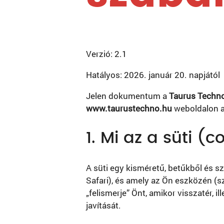
Verzió: 2.1
Hatályos: 2026. január 20. napjától
Jelen dokumentum a
Taurus Techno
www.taurustechno.hu
weboldalon al
1. Mi az a süti (c
A süti egy kisméretű, betűkből és s
Safari), és amely az Ön eszközén (sz
„felismerje” Önt, amikor visszatér, 
javítását.