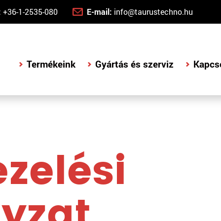
:
+36-1-2535-080
E-mail:
info@taurustechno.hu
Termékeink
Gyártás és szerviz
Kapcs
ezelési
yzat