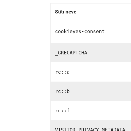
Süti neve
cookieyes-consent
_GRECAPTCHA
rc::a
rc::b
rc::f
VISITOR_PRIVACY_METADATA